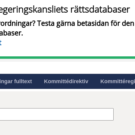
egeringskansliets rättsdatabaser
örordningar? Testa gärna betasidan för de
tabaser.
t
ingar fulltext
Kommittédirektiv
Kommittéregi