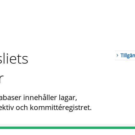
liets
Tillgä
r
abaser innehåller lagar,
ktiv och kommittéregistret.