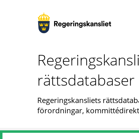
Regeringskansl
rättsdatabaser
Regeringskansliets rättsdataba
förordningar, kommittédirekt