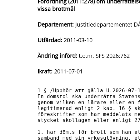
Förordning (2011:278) om underrättelse
vissa brottmål
Departement:
Justitiedepartementet D
Utfärdad:
2011-03-10
Ändring införd:
t.o.m. SFS 2026:762
Ikraft:
2011-07-01
1 § /Upphör att gälla U:2026-07-1
En domstol ska underrätta Statens
genom vilken en lärare eller en f
legitimerad enligt 2 kap. 16 § sk
föreskrifter som har meddelats me
stycket skollagen eller enligt 27
1. har dömts för brott som han el
samband med sin yrkesutövning, el