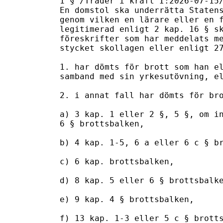
1 § /Träder i kraft I:2026-07-15/
En domstol ska underrätta Statens
genom vilken en lärare eller en f
legitimerad enligt 2 kap. 16 § sk
föreskrifter som har meddelats me
stycket skollagen eller enligt 27
1. har dömts för brott som han el
samband med sin yrkesutövning, el
2. i annat fall har dömts för bro
a) 3 kap. 1 eller 2 §, 5 §, om in
6 § brottsbalken, 

b) 4 kap. 1-5, 6 a eller 6 c § br
c) 6 kap. brottsbalken,

d) 8 kap. 5 eller 6 § brottsbalke
e) 9 kap. 4 § brottsbalken,

f) 13 kap. 1-3 eller 5 c § brotts