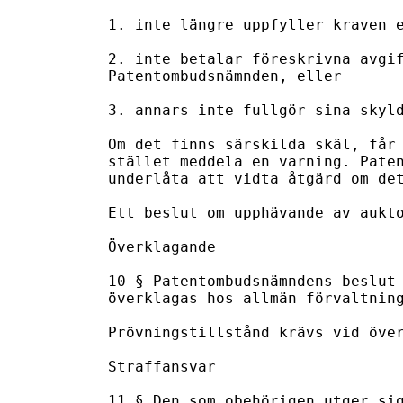
1. inte längre uppfyller kraven e
2. inte betalar föreskrivna avgif
Patentombudsnämnden, eller

3. annars inte fullgör sina skyld
Om det finns särskilda skäl, får 
stället meddela en varning. Paten
underlåta att vidta åtgärd om det
Ett beslut om upphävande av aukto
Överklagande

10 § Patentombudsnämndens beslut 
överklagas hos allmän förvaltning
Prövningstillstånd krävs vid över
Straffansvar

11 § Den som obehörigen utger sig