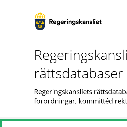
Regeringskansl
rättsdatabaser
Regeringskansliets rättsdataba
förordningar, kommittédirekt