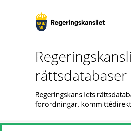
Regeringskansl
rättsdatabaser
Regeringskansliets rättsdataba
förordningar, kommittédirekt