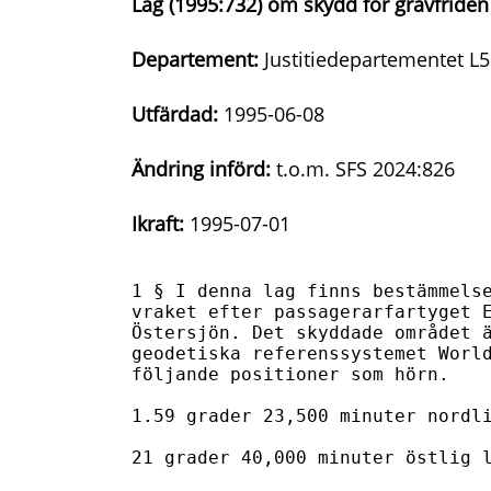
Lag (1995:732) om skydd för gravfriden 
Departement:
Justitiedepartementet L5
Utfärdad:
1995-06-08
Ändring införd:
t.o.m. SFS 2024:826
Ikraft:
1995-07-01
1 § I denna lag finns bestämmelse
vraket efter passagerarfartyget E
Östersjön. Det skyddade området ä
geodetiska referenssystemet World
följande positioner som hörn.

1.59 grader 23,500 minuter nordli
21 grader 40,000 minuter östlig l