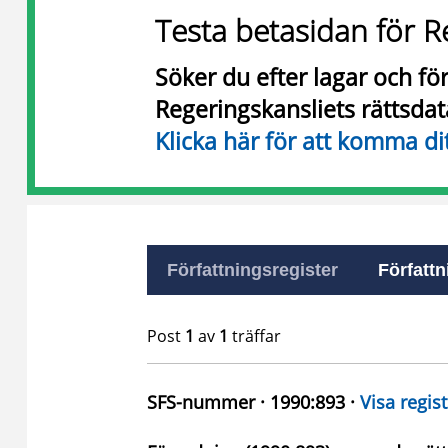
Testa betasidan för R
Söker du efter lagar och f
Regeringskansliets rättsda
Klicka här för att komma di
Författningsregister
Författn
Post
1
av
1
träffar
SFS-nummer · 1990:893 ·
Visa regist