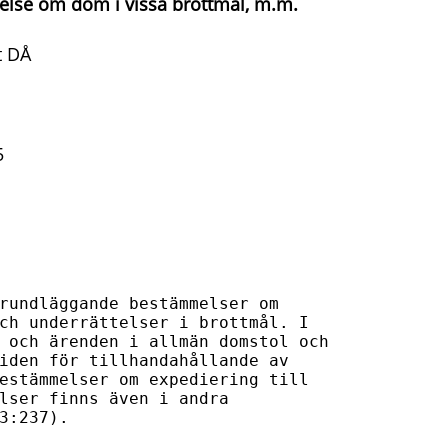
else om dom i vissa brottmål, m.m.
t DÅ
5