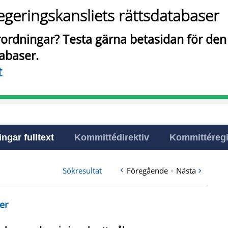
egeringskansliets rättsdatabaser
örordningar? Testa gärna betasidan för de
tabaser.
t
ingar fulltext
Kommittédirektiv
Kommittéregi
Sökresultat
Föregående
·
Nästa
er