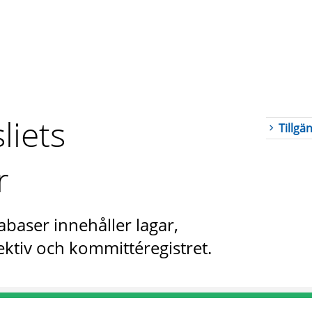
liets
Tillgä
r
abaser innehåller lagar,
ktiv och kommittéregistret.