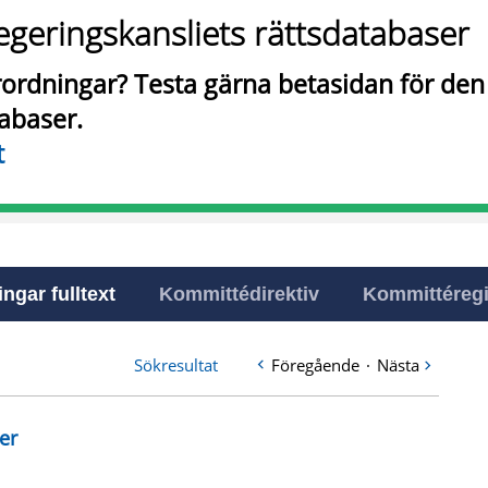
egeringskansliets rättsdatabaser
örordningar? Testa gärna betasidan för de
tabaser.
t
ingar fulltext
Kommittédirektiv
Kommittéregi
Sökresultat
Föregående
·
Nästa
er