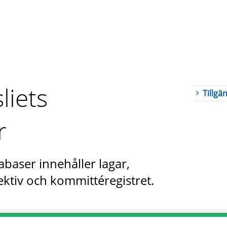
liets
Tillgä
r
abaser innehåller lagar,
ktiv och kommittéregistret.