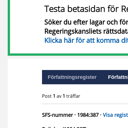
Testa betasidan för R
Söker du efter lagar och f
Regeringskansliets rättsda
Klicka här för att komma di
Författningsregister
Författn
Post
1
av
1
träffar
SFS-nummer · 1984:387 ·
Visa regist