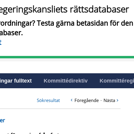
egeringskansliets rättsdatabaser
örordningar? Testa gärna betasidan för de
tabaser.
t
ingar fulltext
Kommittédirektiv
Kommittéregi
Sökresultat
Föregående
·
Nästa
er