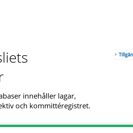
liets
Tillgä
r
abaser innehåller lagar,
ktiv och kommittéregistret.