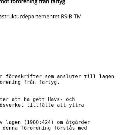
mot förorening från fartyg
astrukturdepartementet RSIB TM