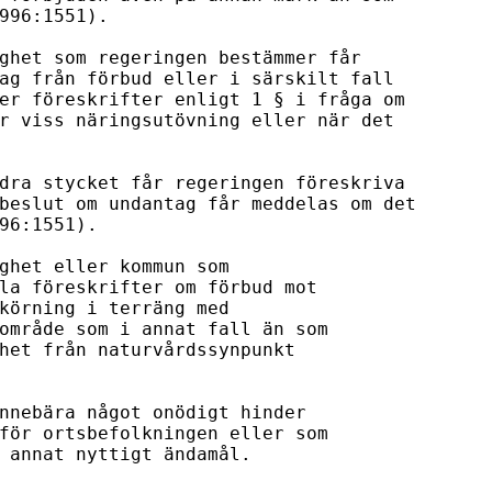
996:1551).

ghet som regeringen bestämmer får

ag från förbud eller i särskilt fall

er föreskrifter enligt 1 § i fråga om

r viss näringsutövning eller när det

dra stycket får regeringen föreskriva

beslut om undantag får meddelas om det

96:1551).

ghet eller kommun som 

la föreskrifter om förbud mot 

körning i terräng med 

område som i annat fall än som 

het från naturvårdssynpunkt 

nnebära något onödigt hinder 

för ortsbefolkningen eller som 

 annat nyttigt ändamål.
