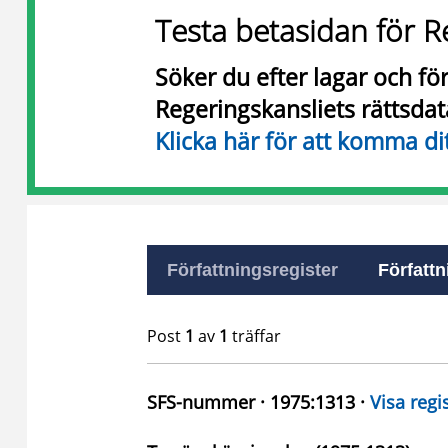
Testa betasidan för R
Söker du efter lagar och f
Regeringskansliets rättsda
Klicka här för att komma di
Författningsregister
Författn
Post
1
av
1
träffar
SFS-nummer · 1975:1313 ·
Visa regi