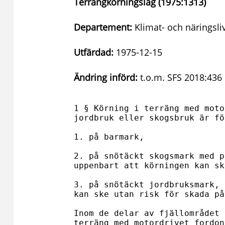
Terrängkörningslag (1975:1313)
Departement:
Klimat- och näringsl
Utfärdad:
1975-12-15
Ändring införd:
t.o.m. SFS 2018:436
1 § Körning i terräng med moto
jordbruk eller skogsbruk är fö
1. på barmark,

2. på snötäckt skogsmark med p
uppenbart att körningen kan sk
3. på snötäckt jordbruksmark, 
kan ske utan risk för skada på
Inom de delar av fjällområdet 
terräng med motordrivet fordon