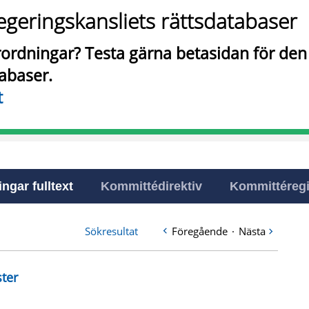
egeringskansliets rättsdatabaser
örordningar? Testa gärna betasidan för de
tabaser.
t
ingar fulltext
Kommittédirektiv
Kommittéregi
Sökresultat
Föregående
·
Nästa
ster