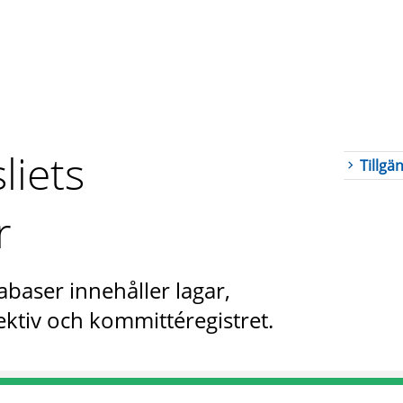
liets
Tillgä
r
abaser innehåller lagar,
ktiv och kommittéregistret.