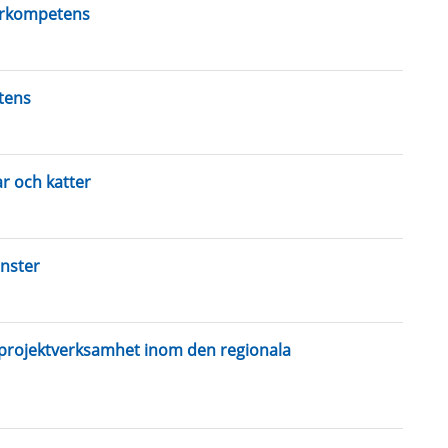
arkompetens
tens
r och katter
änster
 projektverksamhet inom den regionala