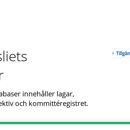
liets
Tillgä
r
abaser innehåller lagar,
ktiv och kommittéregistret.