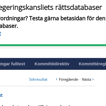
egeringskansliets rättsdatabaser
örordningar? Testa gärna betasidan för de
tabaser.
t
ingar fulltext
Kommittédirektiv
Kommittéregi
Sökresultat
Föregående
·
Nästa
xt