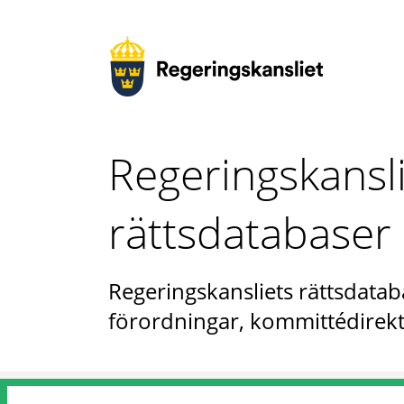
Regeringskansl
rättsdatabaser
Regeringskansliets rättsdataba
förordningar, kommittédirekt