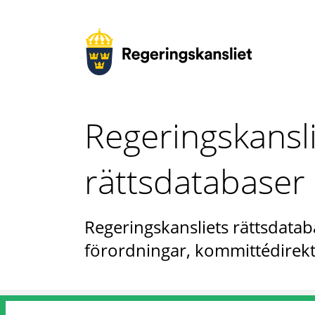
Regeringskansl
rättsdatabaser
Regeringskansliets rättsdataba
förordningar, kommittédirekt