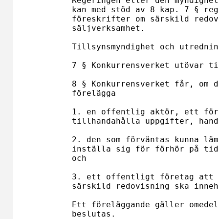
Regeringen eller den myndighet
kan med stöd av 8 kap. 7 § reg
föreskrifter om särskild redov
säljverksamhet.

Tillsynsmyndighet och utrednin
7 § Konkurrensverket utövar ti
8 § Konkurrensverket får, om d
förelägga 

1. en offentlig aktör, ett för
tillhandahålla uppgifter, hand
2. den som förväntas kunna läm
inställa sig för förhör på tid
och

3. ett offentligt företag att 
särskild redovisning ska inneh
Ett föreläggande gäller omedel
beslutas.
