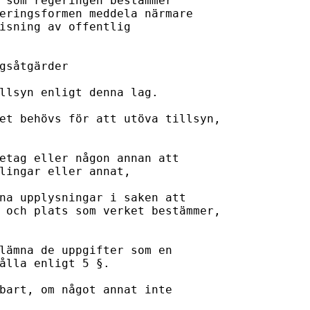
 som regeringen bestämmer 

eringsformen meddela närmare 

isning av offentlig 

gsåtgärder 

llsyn enligt denna lag.

et behövs för att utöva tillsyn, 

etag eller någon annan att 

lingar eller annat,

na upplysningar i saken att 

 och plats som verket bestämmer, 

lämna de uppgifter som en 

ålla enligt 5 §.

bart, om något annat inte 
