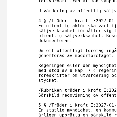
försvarbart från allmän synpun
Utvärdering av offentlig säljv
4 § /Träder i kraft I:2027-01-0
En offentlig aktör ska vart fj
säljverksamhet förhåller sig t
offentlig säljverksamhet. Resu
dokumenteras. 

Om ett offentligt företag ingå
genomföras av moderföretaget. 

Regeringen eller den myndighet
med stöd av 8 kap. 7 § regerin
föreskrifter om utvärdering oc
stycket.

/Rubriken träder i kraft I:202
Särskild redovisning av offentl
5 § /Träder i kraft I:2027-01-0
En statlig myndighet, en kommu
årligen upprätta en särskild r