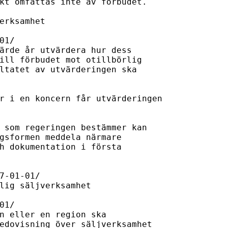
kt omfattas inte av förbudet.

erksamhet

1/

ärde år utvärdera hur dess 

ill förbudet mot otillbörlig 

ltatet av utvärderingen ska 

r i en koncern får utvärderingen 

 som regeringen bestämmer kan 

gsformen meddela närmare 

h dokumentation i första 

7-01-01/

ig säljverksamhet	

1/

n eller en region ska 

edovisning över säljverksamhet 
