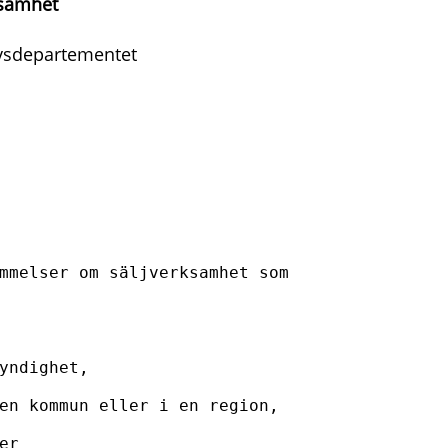
ksamhet
ivsdepartementet
mmelser om säljverksamhet som 

yndighet, 

en kommun eller i en region,

r
