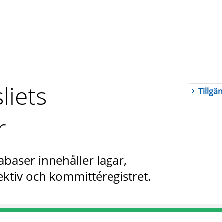
liets
Tillgä
r
abaser innehåller lagar,
ktiv och kommittéregistret.