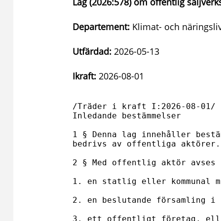
Lag (2026:578) om offentlig säljver
Departement:
Klimat- och näringsl
Utfärdad:
2026-05-13
Ikraft:
2026-08-01
/Träder i kraft I:2026-08-01/

Inledande bestämmelser

1 § Denna lag innehåller bestä
bedrivs av offentliga aktörer.

2 § Med offentlig aktör avses 

1. en statlig eller kommunal m
2. en beslutande församling i 
3. ett offentligt företag, elle