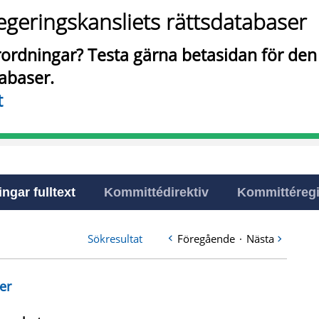
egeringskansliets rättsdatabaser
örordningar? Testa gärna betasidan för de
tabaser.
t
ingar fulltext
Kommittédirektiv
Kommittéregi
Sökresultat
Föregående
·
Nästa
er