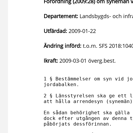
Förordning (2009:28) om synemän v
Departement:
Landsbygds- och infr
Utfärdad:
2009-01-22
Ändring införd:
t.o.m. SFS 2018:104
Ikraft:
2009-03-01 överg.best.
1 § Bestämmelser om syn vid jo
jordabalken.

2 § Länsstyrelsen ska ge ett l
att hålla arrendesyn (synemän).
En sådan behörighet ska gälla 
dock efter utgången av denna t
påbörjats dessförinnan.
