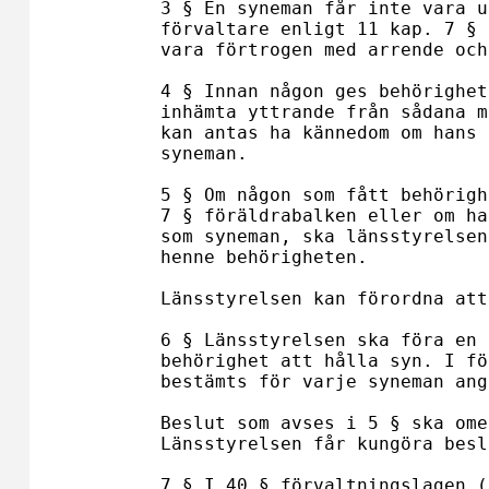
3 § En syneman får inte vara u
förvaltare enligt 11 kap. 7 § 
vara förtrogen med arrende­ och
4 § Innan någon ges behörighet
inhämta yttrande från sådana m
kan antas ha kännedom om hans 
syneman.

5 § Om någon som fått behörigh
7 § föräldrabalken eller om ha
som syneman, ska länsstyrelsen
henne behörigheten.

Länsstyrelsen kan förordna att
6 § Länsstyrelsen ska föra en 
behörighet att hålla syn. I fö
bestämts för varje syneman ange
Beslut som avses i 5 § ska ome
Länsstyrelsen får kungöra besl
7 § I 40 § förvaltningslagen (