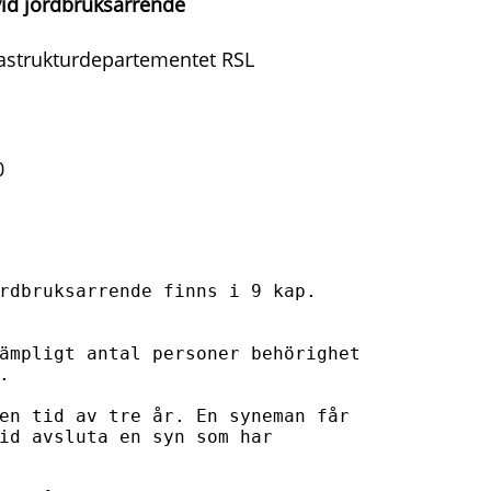
id jordbruksarrende
astrukturdepartementet RSL
0
rdbruksarrende finns i 9 kap.

ämpligt antal personer behörighet



en tid av tre år. En syneman får

id avsluta en syn som har
