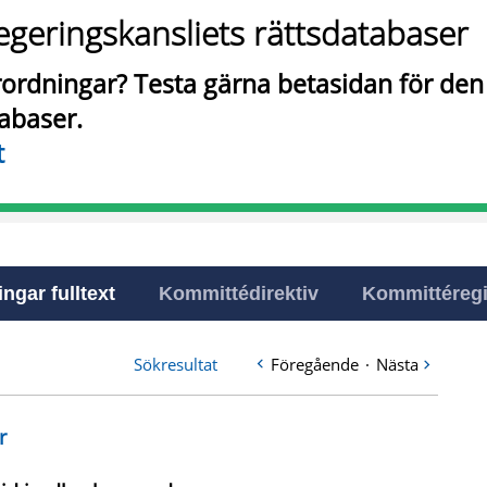
egeringskansliets rättsdatabaser
örordningar? Testa gärna betasidan för de
tabaser.
t
ingar fulltext
Kommittédirektiv
Kommittéregi
Sökresultat
Föregående
·
Nästa
r