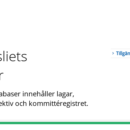
liets
Tillgä
r
abaser innehåller lagar,
ktiv och kommittéregistret.