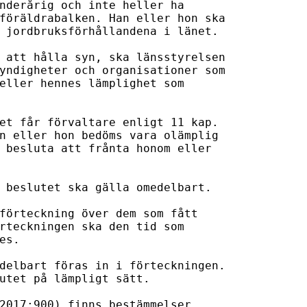
nderårig och inte heller ha

föräldrabalken. Han eller hon ska

 jordbruksförhållandena i länet.

 att hålla syn, ska länsstyrelsen

yndigheter och organisationer som

eller hennes lämplighet som

et får förvaltare enligt 11 kap.

n eller hon bedöms vara olämplig

 besluta att frånta honom eller

 beslutet ska gälla omedelbart.

förteckning över dem som fått

rteckningen ska den tid som

s.

delbart föras in i förteckningen.

utet på lämpligt sätt.

2017:900) finns bestämmelser 
