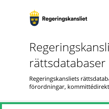
Regeringskansl
rättsdatabaser
Regeringskansliets rättsdataba
förordningar, kommittédirekt