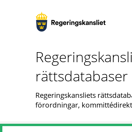
Regeringskansl
rättsdatabaser
Regeringskansliets rättsdataba
förordningar, kommittédirekt