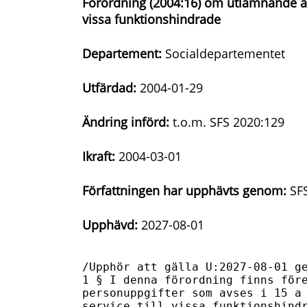
Förordning (2004:16) om utlämnande av 
vissa funktionshindrade
Departement:
Socialdepartementet
Utfärdad:
2004-01-29
Ändring införd:
t.o.m. SFS 2020:129
Ikraft:
2004-03-01
Författningen har upphävts genom:
SFS
Upphävd:
2027-08-01
/Upphör att gälla U:2027-08-01 ge
1 § I denna förordning finns före
personuppgifter som avses i 15 a 
service till vissa funktionshindr