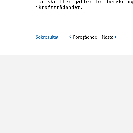
föreskrifter gäller för beräkning
ikraftträdandet.

Sökresultat
Föregående
·
Nästa