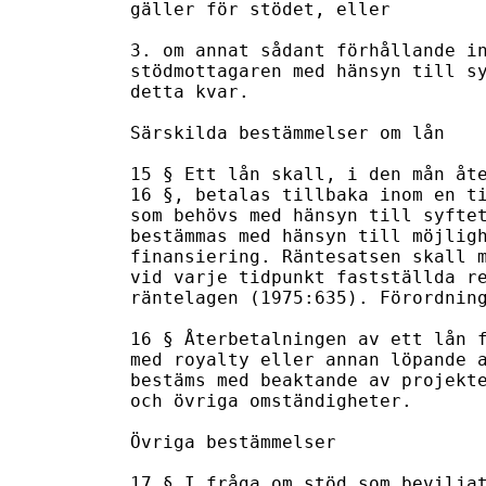
gäller för stödet, eller

3. om annat sådant förhållande in
stödmottagaren med hänsyn till sy
detta kvar.

Särskilda bestämmelser om lån

15 § Ett lån skall, i den mån åte
16 §, betalas tillbaka inom en ti
som behövs med hänsyn till syftet
bestämmas med hänsyn till möjligh
finansiering. Räntesatsen skall m
vid varje tidpunkt fastställda re
räntelagen (1975:635). Förordning
16 § Återbetalningen av ett lån f
med royalty eller annan löpande a
bestäms med beaktande av projekte
och övriga omständigheter.

Övriga bestämmelser

17 § I fråga om stöd som beviljat