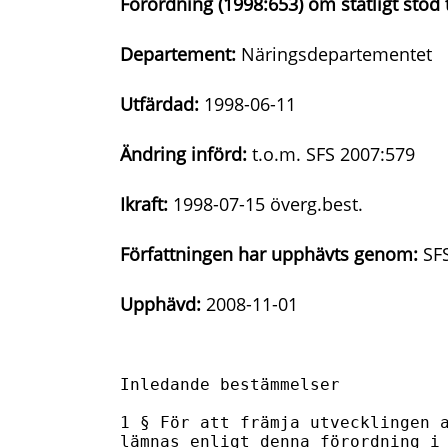
Förordning (1998:653) om statligt stöd t
Departement:
Näringsdepartementet
Utfärdad:
1998-06-11
Ändring införd:
t.o.m. SFS 2007:579
Ikraft:
1998-07-15 överg.best.
Författningen har upphävts genom:
SFS
Upphävd:
2008-11-01
Inledande bestämmelser

1 § För att främja utvecklingen a
lämnas enligt denna förordning i 