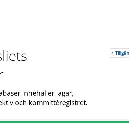
liets
Tillgä
r
abaser innehåller lagar,
ktiv och kommittéregistret.