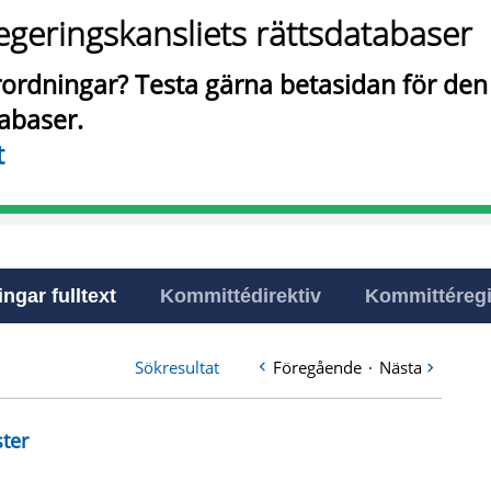
egeringskansliets rättsdatabaser
örordningar? Testa gärna betasidan för de
tabaser.
t
ingar fulltext
Kommittédirektiv
Kommittéregi
Sökresultat
Föregående
·
Nästa
ster