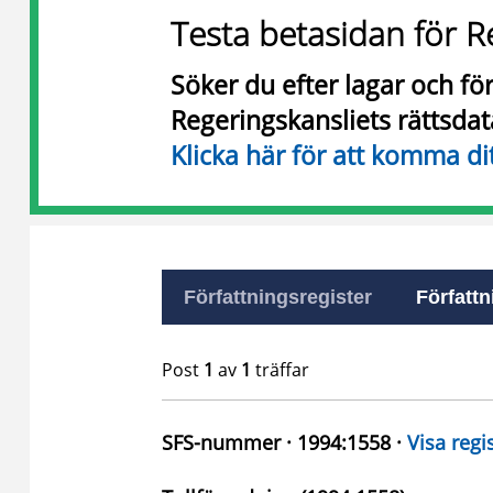
Testa betasidan för R
Söker du efter lagar och f
Regeringskansliets rättsda
Klicka här för att komma di
Författningsregister
Författn
Post
1
av
1
träffar
SFS-nummer · 1994:1558 ·
Visa regi