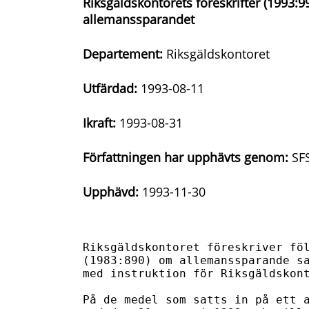
Riksgäldskontorets föreskrifter (1993:9
allemanssparandet
Departement:
Riksgäldskontoret
Utfärdad:
1993-08-11
Ikraft:
1993-08-31
Författningen har upphävts genom:
SFS
Upphävd:
1993-11-30
Riksgäldskontoret föreskriver föl
(1983:890) om allemanssparande sa
med instruktion för Riksgäldskont
På de medel som satts in på ett a