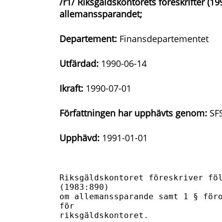
/r1/ Riksgäldskontorets föreskrifter (1
allemanssparandet;
Departement:
Finansdepartementet
Utfärdad:
1990-06-14
Ikraft:
1990-07-01
Författningen har upphävts genom:
SFS
Upphävd:
1991-01-01
Riksgäldskontoret föreskriver föl
(1983:890) 

om allemanssparande samt 1 § föro
för 

riksgäldskontoret.
