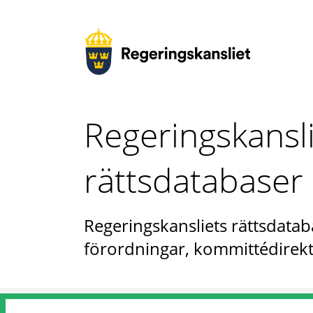
Regeringskansl
rättsdatabaser
Regeringskansliets rättsdataba
förordningar, kommittédirekt