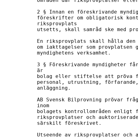
områden där riksprovplatser eller
2 § Innan en föreskrivande myndig
föreskrifter om obligatorisk kont
riksprovplats

utsetts, skall samråd ske med pro
En riksprovplats skall hålla den 
om iakttagelser som provplatsen g
myndighetens verksamhet.

3 § Föreskrivande myndigheter får
är

bolag eller stiftelse att pröva f
personal, utrustning, förfarande,
anläggning.

AB Svensk Bilprovning prövar fråg
inom

bolagets kontrollområden enligt f
riksprovplatser och auktoriserade
särskilt föreskrivet.

Utseende av riksprovplatser och a