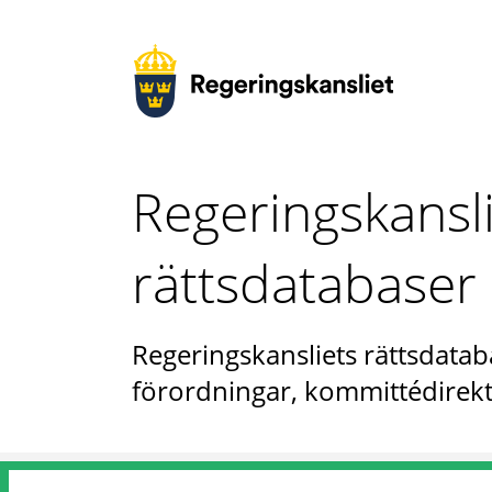
Regeringskansl
rättsdatabaser
Regeringskansliets rättsdataba
förordningar, kommittédirekt