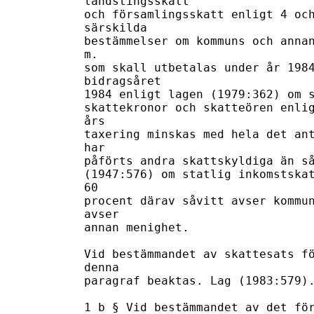
landstingsskatt 

och församlingsskatt enligt 4 och
särskilda 

bestämmelser om kommuns och annan
m. 

som skall utbetalas under år 1984
bidragsåret 

1984 enligt lagen (1979:362) om s
skattekronor och skatteören enlig
års 

taxering minskas med hela det ant
har 

påförts andra skattskyldiga än så
(1947:576) om statlig inkomstskat
60 

procent därav såvitt avser kommun
avser 

annan menighet. 

Vid bestämmandet av skattesats fö
denna 

paragraf beaktas. Lag (1983:579).
1 b § Vid bestämmandet av det för