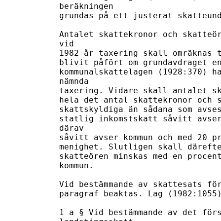
beräkningen 

grundas på ett justerat skatteund
Antalet skattekronor och skatteör
vid 

1982 år taxering skall omräknas t
blivit påfört om grundavdraget en
kommunalskattelagen (1928:370) ha
nämnda 

taxering. Vidare skall antalet sk
hela det antal skattekronor och s
skattskyldiga än sådana som avses
statlig inkomstskatt såvitt avser
därav 

såvitt avser kommun och med 20 pr
menighet. Slutligen skall därefte
skatteören minskas med en procent
kommun. 

Vid bestämmande av skattesats för
paragraf beaktas. Lag (1982:1055)
1 a § Vid bestämmande av det förs