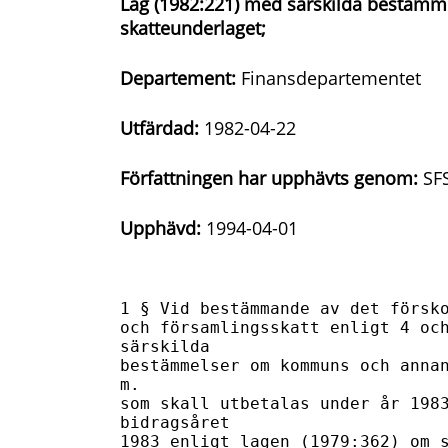
Lag (1982:221) med särskilda bestäm
skatteunderlaget;
Departement:
Finansdepartementet
Utfärdad:
1982-04-22
Författningen har upphävts genom:
SFS
Upphävd:
1994-04-01
1 § Vid bestämmande av det försko
och församlingsskatt enligt 4 och
särskilda 

bestämmelser om kommuns och annan
m. 

som skall utbetalas under år 1983
bidragsåret 

1983 enligt lagen (1979:362) om s