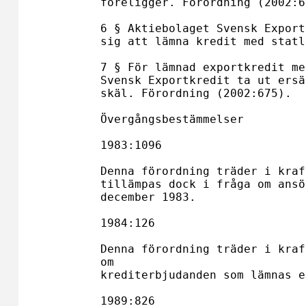
föreligger. Förordning (2002:6
6 § Aktiebolaget Svensk Export
sig att lämna kredit med statl
7 § För lämnad exportkredit me
Svensk Exportkredit ta ut ersä
skäl. Förordning (2002:675).

Övergångsbestämmelser

1983:1096

Denna förordning träder i kraf
tillämpas dock i fråga om ansö
december 1983.

1984:126

Denna förordning träder i kraf
om

krediterbjudanden som lämnas e
1989:826
