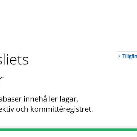
liets
Tillgä
r
abaser innehåller lagar,
ktiv och kommittéregistret.