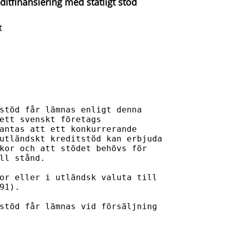
itfinansiering med statligt stöd
t
stöd får lämnas enligt denna 

ett svenskt företags 

antas att ett konkurrerande 

utländskt kreditstöd kan erbjuda 

kor och att stödet behövs för 

ll stånd. 

or eller i utländsk valuta till 

91).

stöd får lämnas vid försäljning
