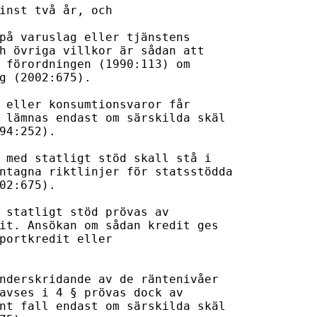
inst två år, och

på varuslag eller tjänstens

h övriga villkor är sådan att

 förordningen (1990:113) om

g (2002:675).

 eller konsumtionsvaror får

 lämnas endast om särskilda skäl

94:252).

 med statligt stöd skall stå i

ntagna riktlinjer för statsstödda

02:675).

 statligt stöd prövas av

it. Ansökan om sådan kredit ges

portkredit eller

nderskridande av de räntenivåer

avses i 4 § prövas dock av

nt fall endast om särskilda skäl
