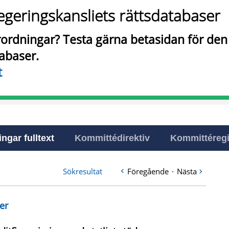
egeringskansliets rättsdatabaser
örordningar? Testa gärna betasidan för de
tabaser.
t
ingar fulltext
Kommittédirektiv
Kommittéregi
Sökresultat
Föregående
·
Nästa
er