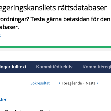
egeringskansliets rättsdatabaser
örordningar? Testa gärna betasidan för de
tabaser.
t
ingar fulltext
Kommittédirektiv
Kommittéregi
Sökresultat
Föregående
·
Nästa
ster