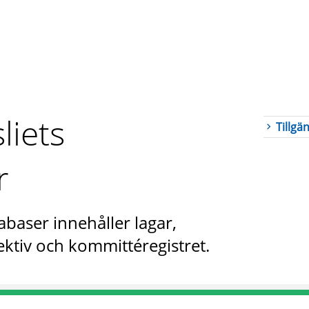
liets
Tillgä
r
abaser innehåller lagar,
ktiv och kommittéregistret.