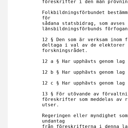
föreskrifter i den mån prövnin
Folkbildningsförbundet bestämm
för

sådana statsbidrag, som avses 
länsbildningsförbunds förfogan
12 § Den som är verksam inom f
deltaga i val av de elektorer 
forskningsrådet.

12 a § Har upphävts genom lag 
12 b § Har upphävts genom lag 
12 c § Har upphävts genom lag 
13 § För utövande av förvaltni
föreskrifter som meddelas av r
utser.

Regeringen eller myndighet som
undantag

från föreskrifterna i denna lag