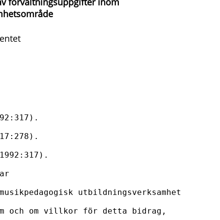
v förvaltningsuppgifter inom
amhetsområde
entet
92:317).

17:278).

1992:317).

r

musikpedagogisk utbildningsverksamhet 
m och om villkor för detta bidrag,
