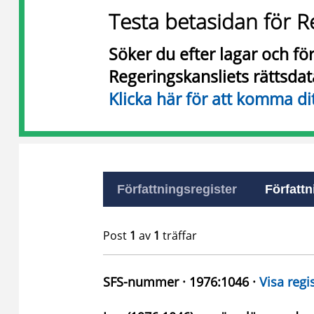
Testa betasidan för R
Söker du efter lagar och f
Regeringskansliets rättsda
Klicka här för att komma di
Författningsregister
Författn
Post
1
av
1
träffar
SFS-nummer · 1976:1046 ·
Visa regi