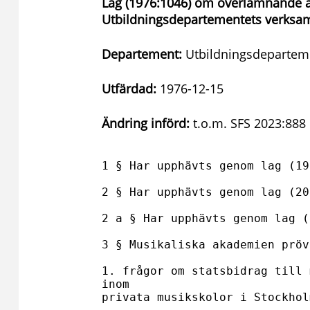
Lag (1976:1046) om överlämnande a
Utbildningsdepartementets verks
Departement:
Utbildningsdepartem
Utfärdad:
1976-12-15
Ändring införd:
t.o.m. SFS 2023:888
1 § Har upphävts genom lag (19
2 § Har upphävts genom lag (20
2 a § Har upphävts genom lag (
3 § Musikaliska akademien pröva
1. frågor om statsbidrag till 
inom

privata musikskolor i Stockhol