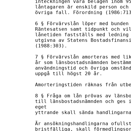
inteckningen vara belägen inom 95
låntagaren är enskild person och 
övriga fall. Förordning (1986:713
6 § Förvärvslån löper med bunden 
Räntesatsen samt tidpunkt och vil
lånetiden fastställs med ledning 
utgivna av Statens Bostadsfinansi
(1988:303).

7 § Förvärvslån amorteras med lik
år som länsbostadsnämnden bestämm
användningstid och övriga omständ
uppgå till högst 20 år.

Amorteringstiden räknas från utbe
8 § Fråga om lån prövas av länsbo
till länsbostadsnämnden och ges i
eget

yttrande skall sända handlingarna
Är ansökningshandlingarna ofullst
bristfälliga, skall förmedlingsor