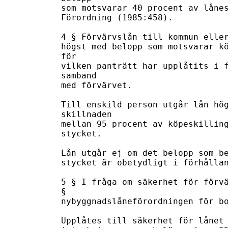
som motsvarar 40 procent av lånes
Förordning (1985:458).

4 § Förvärvslån till kommun eller
högst med belopp som motsvarar kö
för

vilken panträtt har upplåtits i f
samband

med förvärvet.

Till enskild person utgår lån hög
skillnaden

mellan 95 procent av köpeskilling
stycket.

Lån utgår ej om det belopp som be
stycket är obetydligt i förhållan
5 § I fråga om säkerhet för förvä
§

nybyggnadslåneförordningen för bo
Upplåtes till säkerhet för lånet 