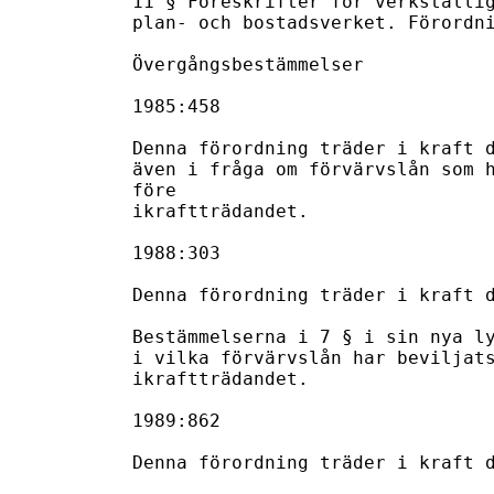
11 § Föreskrifter för verkställig
plan- och bostadsverket. Förordni
Övergångsbestämmelser

1985:458

Denna förordning träder i kraft d
även i fråga om förvärvslån som h
före

ikraftträdandet.

1988:303

Denna förordning träder i kraft d
Bestämmelserna i 7 § i sin nya ly
i vilka förvärvslån har beviljats
ikraftträdandet.

1989:862

Denna förordning träder i kraft d