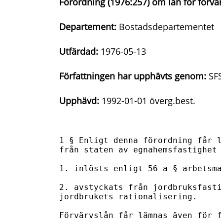
Förordning (1976:257) om lån för förvär
Departement:
Bostadsdepartementet
Utfärdad:
1976-05-13
Författningen har upphävts genom:
SFS
Upphävd:
1992-01-01 överg.best.
1 § Enligt denna förordning får l
från staten av egnahemsfastighet 
1. inlösts enligt 56 a § arbetsma
2. avstyckats från jordbruksfasti
jordbrukets rationalisering.

Förvärvslån får lämnas även för f