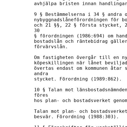
avhjälpa bristen innan handlingar
9 § Bestämmelserna i 34 § andra o
nybyggnadslåneförordningen för bo
och 21 §§, 22 § första stycket, 2
30

§ förordningen (1986:694) om hand
bostadslån och räntebidrag gäller
förvärvslån.

Om fastigheten övergår till en ny
köpeskillingen när lånet beviljad
övertas endast om kommunen åtar s
andra

stycket. Förordning (1989:862).

10 § Talan mot länsbostadsnämnden
föres

hos plan- och bostadsverket genom
Talan mot plan- och bostadsverket
besvär. Förordning (1988:303).
