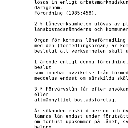
lösas in enligt arbetsmarknadskun
därigenom.

Förordning (1985:458).

2 § Låneverksamheten utövas av pl
länsbostadsnämnderna och kommuner
Organ för kommuns låneförmedling 
med den (förmedlingsorgan) är kom
beslutat att verksamheten skall u
I ärende enligt denna förordning,
beslut

som innebär avvikelse från förmed
meddelas endast om särskilda skäl
3 § Förvärvslån får efter ansökan
eller

allmännyttigt bostadsföretag.

Är sökanden enskild person och öv
lämnas lån endast under förutsätt
om förlust uppkommer på lånet, sv
belopp
