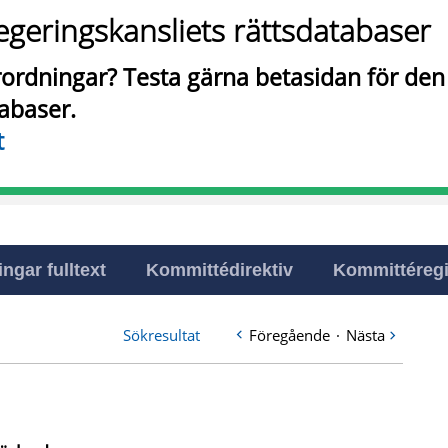
egeringskansliets rättsdatabaser
örordningar? Testa gärna betasidan för de
tabaser.
t
ingar fulltext
Kommittédirektiv
Kommittéregi
Sökresultat
Föregående
·
Nästa