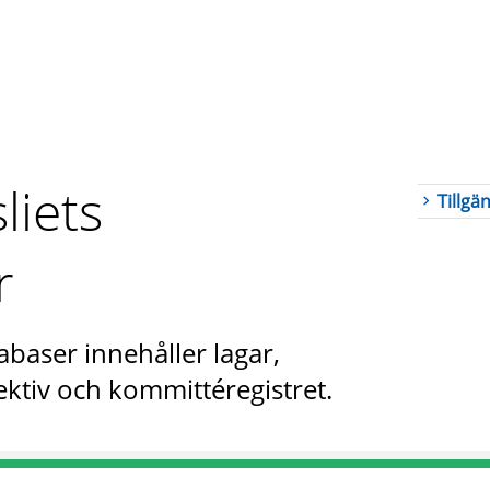
liets
Tillgä
r
abaser innehåller lagar,
ktiv och kommittéregistret.