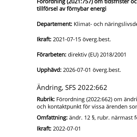
Förordning (2021:757) om tidsfrister o
tillförsel av förnybar energi
Departement:
Klimat- och näringslivs
Ikraft:
2021-07-15 överg.best.
Förarbeten:
direktiv (EU) 2018/2001
Upphävd:
2026-07-01 överg.best.
Ändring, SFS 2022:662
Rubrik:
Förordning (2022:662) om ändrin
och kontaktpunkt för vissa ärenden som 
Omfattning:
ändr. 12 §, rubr. närmast f
Ikraft:
2022-07-01