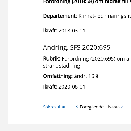
Förordning (2018:58) om bidrag till
Departement:
Klimat- och näringsl
Ikraft:
2018-03-01
Ändring, SFS 2020:695
Rubrik:
Förordning (2020:695) om änd
strandstädning
Omfattning:
ändr. 16 §
Ikraft:
2020-08-01
Sökresultat
Föregående
·
Nästa