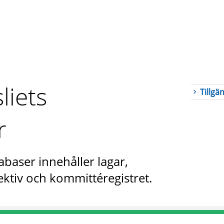
liets
Tillgä
r
abaser innehåller lagar,
ktiv och kommittéregistret.