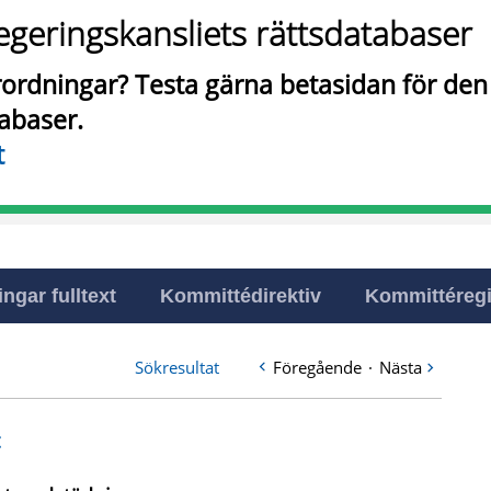
egeringskansliets rättsdatabaser
örordningar? Testa gärna betasidan för de
tabaser.
t
ingar fulltext
Kommittédirektiv
Kommittéregi
Sökresultat
Föregående
·
Nästa