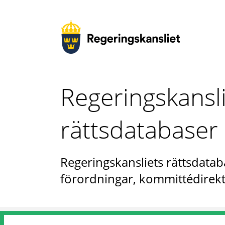
Regeringskansl
rättsdatabaser
Regeringskansliets rättsdataba
förordningar, kommittédirekt