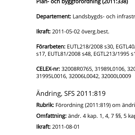
Plan- och byggförordning (2011:338)
Departement:
Landsbygds- och infrast
Ikraft:
2011-05-02 överg.best.
Förarbeten:
EUTL218/2008 s30, EGTL40/
s17, EUTL81/2008 s48, EGTL213/1995 s
CELEX-nr:
32008R0765, 31989L0106, 320
31995L0016, 32006L0042, 32000L0009
Ändring, SFS 2011:819
Rubrik:
Förordning (2011:819) om ändri
Omfattning:
ändr. 4 kap. 1, 4, 7 §§, 5 ka
Ikraft:
2011-08-01