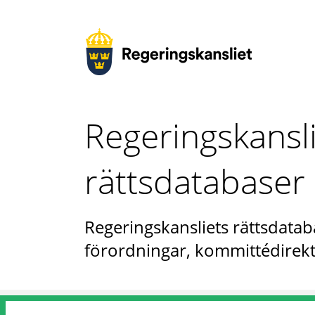
Regeringskansl
rättsdatabaser
Regeringskansliets rättsdataba
förordningar, kommittédirekt