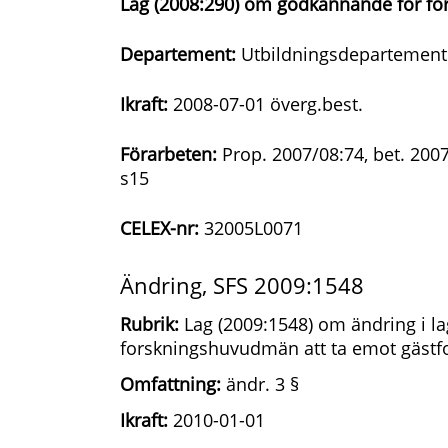
Lag (2008:290) om godkännande för fo
Departement:
Utbildningsdepartement
Ikraft:
2008-07-01 överg.best.
Förarbeten:
Prop. 2007/08:74, bet. 200
s15
CELEX-nr:
32005L0071
Ändring, SFS 2009:1548
Rubrik:
Lag (2009:1548) om ändring i l
forskningshuvudmän att ta emot gästf
Omfattning:
ändr. 3 §
Ikraft:
2010-01-01