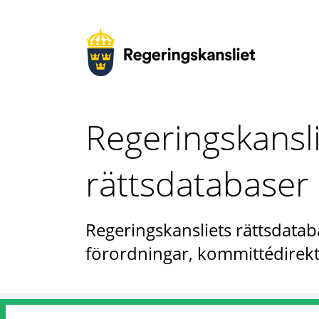
Regeringskansl
rättsdatabaser
Regeringskansliets rättsdataba
förordningar, kommittédirekt