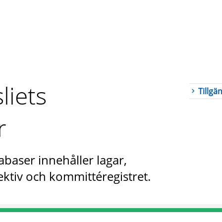
liets
Tillgä
r
abaser innehåller lagar,
ktiv och kommittéregistret.