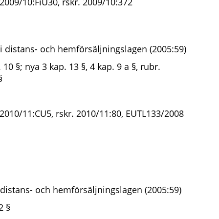
2009/10:FiU30, rskr. 2009/10:372
i distans- och hemförsäljningslagen (2005:59)
 10 §; nya 3 kap. 13 §, 4 kap. 9 a §, rubr.
§
 2010/11:CU5, rskr. 2010/11:80, EUTL133/2008
distans- och hemförsäljningslagen (2005:59)
2 §