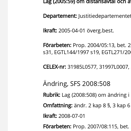
Lag (2005:59) om distansavtal och av
Departement:
Justitiedepartementet
Ikraft:
2005-04-01 överg.best.
Förarbeten:
Prop. 2004/05:13, bet. 
s31, EGTL144/1997 s19, EGTL271/20
CELEX-nr:
31985L0577, 31997L0007,
Ändring, SFS 2008:508
Rubrik:
Lag (2008:508) om ändring i 
Omfattning:
ändr. 2 kap 8 §, 3 kap 6 
Ikraft:
2008-07-01
Förarbeten:
Prop. 2007/08:115, bet.