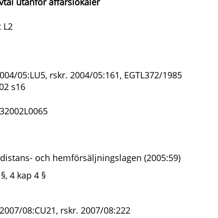
tal utanför affärslokaler
 L2
2004/05:LU5, rskr. 2004/05:161, EGTL372/1985
02 s16
 32002L0065
distans- och hemförsäljningslagen (2005:59)
§, 4 kap 4 §
 2007/08:CU21, rskr. 2007/08:222