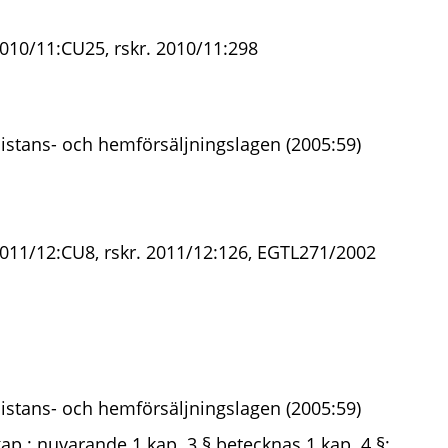
2010/11:CU25, rskr. 2010/11:298
istans- och hemförsäljningslagen (2005:59)
2011/12:CU8, rskr. 2011/12:126, EGTL271/2002
istans- och hemförsäljningslagen (2005:59)
kap.; nuvarande 1 kap. 3 § betecknas 1 kap. 4 §;