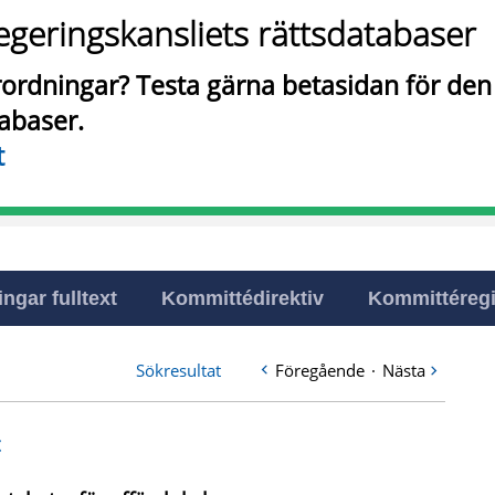
egeringskansliets rättsdatabaser
örordningar? Testa gärna betasidan för de
tabaser.
t
ingar fulltext
Kommittédirektiv
Kommittéregi
Sökresultat
Föregående
·
Nästa