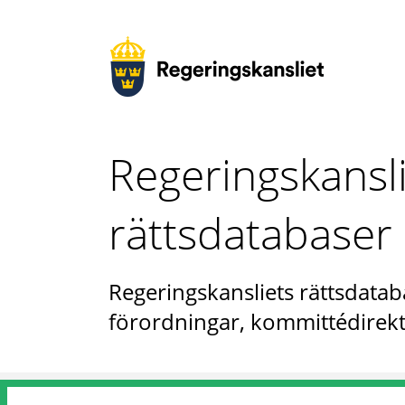
Regeringskansl
rättsdatabaser
Regeringskansliets rättsdataba
förordningar, kommittédirekt