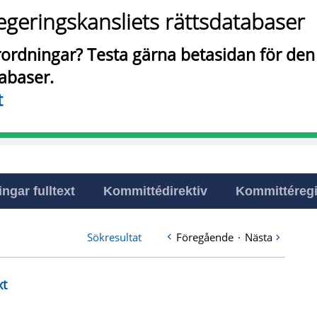
egeringskansliets rättsdatabaser
örordningar? Testa gärna betasidan för de
tabaser.
t
ingar fulltext
Kommittédirektiv
Kommittéregi
Sökresultat
Föregående
·
Nästa
xt