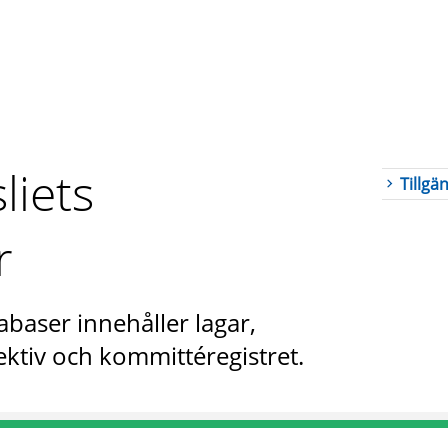
liets
Tillgä
r
abaser innehåller lagar,
ktiv och kommittéregistret.