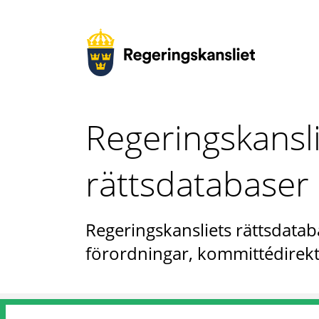
Regeringskansl
rättsdatabaser
Regeringskansliets rättsdataba
förordningar, kommittédirekt