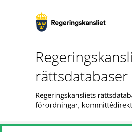
Regeringskansl
rättsdatabaser
Regeringskansliets rättsdataba
förordningar, kommittédirekt