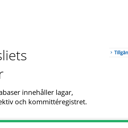
liets
Tillgä
r
abaser innehåller lagar,
ktiv och kommittéregistret.