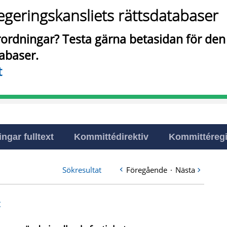
egeringskansliets rättsdatabaser
örordningar? Testa gärna betasidan för de
tabaser.
t
ingar fulltext
Kommittédirektiv
Kommittéregi
Sökresultat
Föregående
·
Nästa