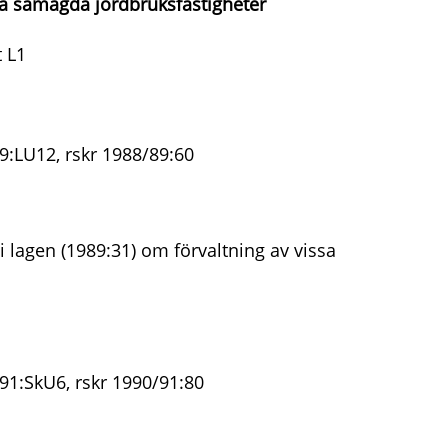
sa samägda jordbruksfastigheter
 L1
9:LU12, rskr 1988/89:60
 lagen (1989:31) om förvaltning av vissa
91:SkU6, rskr 1990/91:80