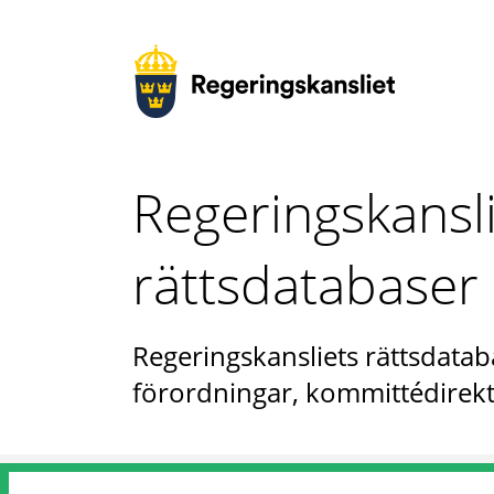
Regeringskansl
rättsdatabaser
Regeringskansliets rättsdataba
förordningar, kommittédirekt