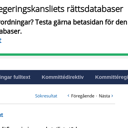
egeringskansliets rättsdatabaser
örordningar? Testa gärna betasidan för de
tabaser.
t
ingar fulltext
Kommittédirektiv
Kommittéregi
Sökresultat
Föregående
·
Nästa
xt