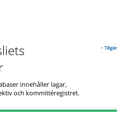
liets
Tillgä
r
abaser innehåller lagar,
ktiv och kommittéregistret.