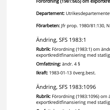
Förordning (1981:665) om exportkred
Departement:
Utrikesdepartemente
Förarbeten:
Jfr prop. 1980/81:130, 
Ändring, SFS 1983:1
Rubrik:
Förordning (1983:1) om ändr
exportkreditfinansiering med statlig
Omfattning:
ändr. 4 §
Ikraft:
1983-01-13 överg.best.
Ändring, SFS 1983:1096
Rubrik:
Förordning (1983:1096) om ä
exportkreditfinansiering med statlig