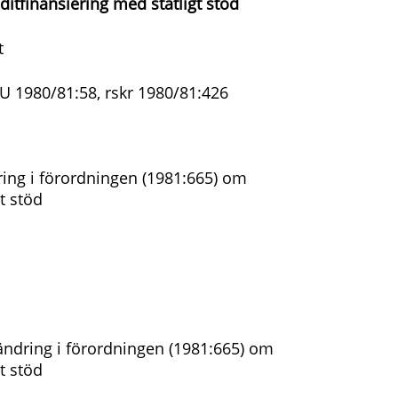
itfinansiering med statligt stöd
t
NU 1980/81:58, rskr 1980/81:426
ing i förordningen (1981:665) om
t stöd
ndring i förordningen (1981:665) om
t stöd