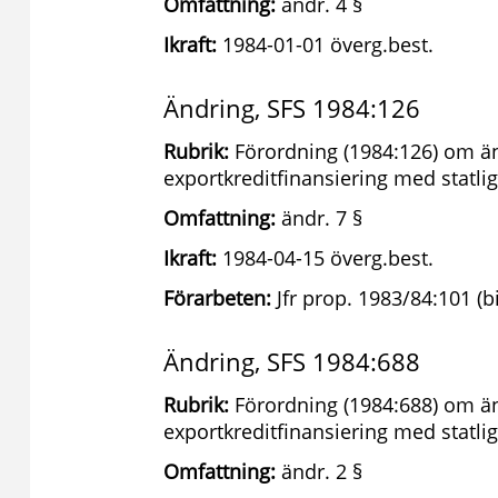
Omfattning:
ändr. 4 §
Ikraft:
1984-01-01 överg.best.
Ändring, SFS 1984:126
Rubrik:
Förordning (1984:126) om än
exportkreditfinansiering med statlig
Omfattning:
ändr. 7 §
Ikraft:
1984-04-15 överg.best.
Förarbeten:
Jfr prop. 1983/84:101 (b
Ändring, SFS 1984:688
Rubrik:
Förordning (1984:688) om än
exportkreditfinansiering med statlig
Omfattning:
ändr. 2 §