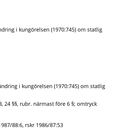
dring i kungörelsen (1970:745) om statlig
ndring i kungörelsen (1970:745) om statlig
23, 24 §§, rubr. närmast före 6 §; omtryck
1987/88:6, rskr 1986/87:53