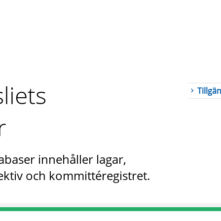
liets
Tillgä
r
abaser innehåller lagar,
ktiv och kommittéregistret.