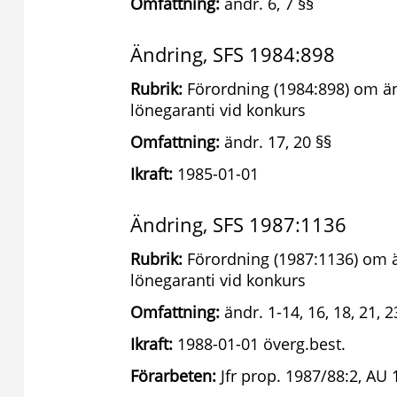
Omfattning:
ändr. 6, 7 §§
Ändring, SFS 1984:898
Rubrik:
Förordning (1984:898) om än
lönegaranti vid konkurs
Omfattning:
ändr. 17, 20 §§
Ikraft:
1985-01-01
Ändring, SFS 1987:1136
Rubrik:
Förordning (1987:1136) om ä
lönegaranti vid konkurs
Omfattning:
ändr. 1-14, 16, 18, 21, 
Ikraft:
1988-01-01 överg.best.
Förarbeten:
Jfr prop. 1987/88:2, AU 