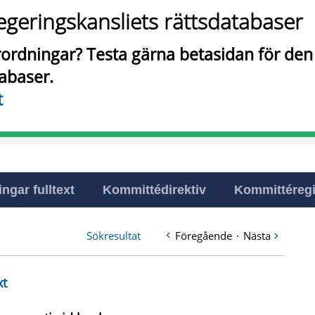
egeringskansliets rättsdatabaser
örordningar? Testa gärna betasidan för de
tabaser.
t
ingar fulltext
Kommittédirektiv
Kommittéregi
Sökresultat
Föregående
·
Nästa
xt