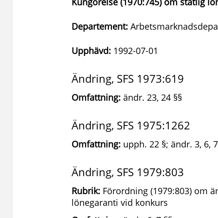
Kungörelse (1970:745) om statlig lö
Departement:
Arbetsmarknadsdepa
Upphävd:
1992-07-01
Ändring, SFS 1973:619
Omfattning:
ändr. 23, 24 §§
Ändring, SFS 1975:1262
Omfattning:
upph. 22 §; ändr. 3, 6, 7
Ändring, SFS 1979:803
Rubrik:
Förordning (1979:803) om än
lönegaranti vid konkurs