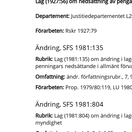
Lag (1927:56) om nedsättning av peng
Departement:
Justitiedepartementet L2
Förarbeten:
Rskr 1927:79
Ändring, SFS 1981:135
Rubrik:
Lag (1981:135) om ändring i la
penningars nedsättande i allmänt förv
Omfattning:
ändr. författningsrubr., 7, 
Förarbeten:
Prop. 1979/80:119, LU 1980
Ändring, SFS 1981:804
Rubrik:
Lag (1981:804) om ändring i la
myndighet