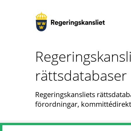
Regeringskansl
rättsdatabaser
Regeringskansliets rättsdataba
förordningar, kommittédirekt