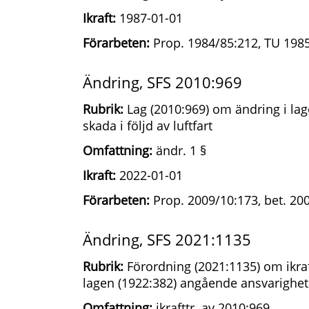
Ikraft:
1987-01-01
Förarbeten:
Prop. 1984/85:212, TU 1985
Ändring, SFS 2010:969
Rubrik:
Lag (2010:969) om ändring i lag
skada i följd av luftfart
Omfattning:
ändr. 1 §
Ikraft:
2022-01-01
Förarbeten:
Prop. 2009/10:173, bet. 20
Ändring, SFS 2021:1135
Rubrik:
Förordning (2021:1135) om ikraf
lagen (1922:382) angående ansvarighet fö
Omfattning:
ikrafttr. av 2010:969