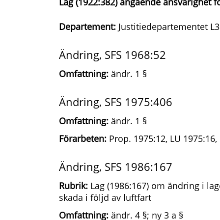
Lag (1922:382) angående ansvarighet för 
Departement:
Justitiedepartementet L3
Ändring, SFS 1968:52
Omfattning:
ändr. 1 §
Ändring, SFS 1975:406
Omfattning:
ändr. 1 §
Förarbeten:
Prop. 1975:12, LU 1975:16, 
Ändring, SFS 1986:167
Rubrik:
Lag (1986:167) om ändring i lag
skada i följd av luftfart
Omfattning:
ändr. 4 §; ny 3 a §