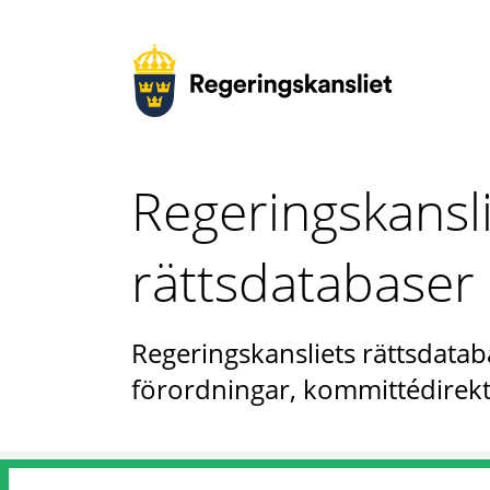
Regeringskansl
rättsdatabaser
Regeringskansliets rättsdataba
förordningar, kommittédirekt