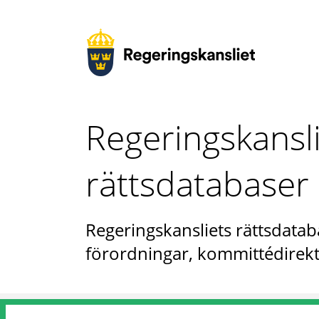
Regeringskansl
rättsdatabaser
Regeringskansliets rättsdataba
förordningar, kommittédirekt