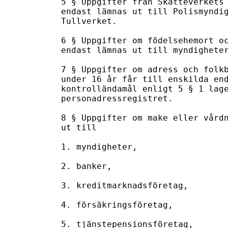
5 § Uppgifter från Skatteverkets 
endast lämnas ut till Polismyndig
Tullverket.

6 § Uppgifter om födelsehemort oc
endast lämnas ut till myndigheter
7 § Uppgifter om adress och folkb
under 16 år får till enskilda end
kontrolländamål enligt 5 § 1 lage
personadressregistret.

8 § Uppgifter om make eller vårdn
ut till

1. myndigheter,

2. banker,

3. kreditmarknadsföretag,

4. försäkringsföretag,

5. tjänstepensionsföretag,
